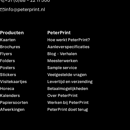
+31 (0)88 - 22 11 500
info@peterprint.nl
Producten
PeterPrint
Kaarten
Hoe werkt PeterPrint?
Brochures
Aanleverspecificaties
Flyers
Blog
-
Verhalen
Folders
Meesterwerken
Posters
Sample service
Stickers
Veelgestelde vragen
Visitekaartjes
Levertijd en verzending
Horeca
Betaalmogelijkheden
Kalenders
Over PeterPrint
Papiersoorten
Werken bij PeterPrint
Afwerkingen
PeterPrint doet terug