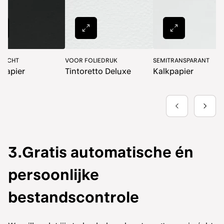
KONINKLIJK PAPIER
GEMAAKT VAN STENGELS
100% GER
King HVO
PaperWise
Rebello
3.Gratis automatische én
persoonlijke
bestandscontrole