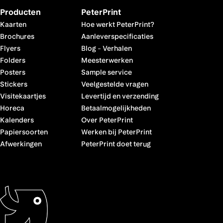
Producten
PeterPrint
Kaarten
Hoe werkt PeterPrint?
Brochures
Aanleverspecificaties
Flyers
Blog
-
Verhalen
Folders
Meesterwerken
Posters
Sample service
Stickers
Veelgestelde vragen
Visitekaartjes
Levertijd en verzending
Horeca
Betaalmogelijkheden
Kalenders
Over PeterPrint
Papiersoorten
Werken bij PeterPrint
Afwerkingen
PeterPrint doet terug