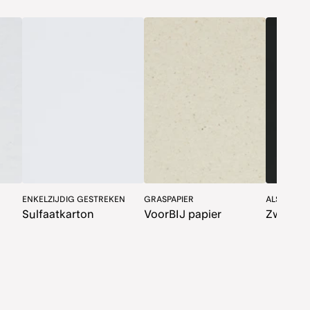
ENKELZIJDIG GESTREKEN
GRASPAPIER
ALS DE NA
Sulfaatkarton
VoorBIJ papier
Zwart pa