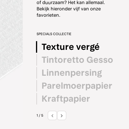
of duurzaam? Het kan allemaal.
Bekijk hieronder vijf van onze
favorieten.
SPECIALS COLLECTIE
Texture vergé
Tintoretto Gesso
Linnenpersing
Parelmoerpapier
Kraftpapier
1 / 5