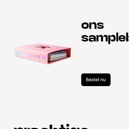
ons
sample
Bestel nu