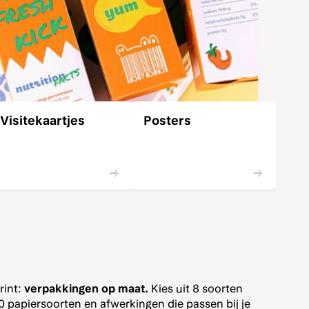
Visitekaartjes
Posters
Sti
rint:
verpakkingen op maat.
Kies uit 8 soorten
 papiersoorten en afwerkingen die passen bij je