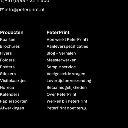
+31 (0)88 - 22 11 500
info@peterprint.nl
Producten
PeterPrint
Kaarten
Hoe werkt PeterPrint?
Brochures
Aanleverspecificaties
Flyers
Blog
-
Verhalen
Folders
Meesterwerken
Posters
Sample service
Stickers
Veelgestelde vragen
Visitekaartjes
Levertijd en verzending
Horeca
Betaalmogelijkheden
Kalenders
Over PeterPrint
Papiersoorten
Werken bij PeterPrint
Afwerkingen
PeterPrint doet terug