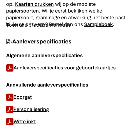
op.
Kaarten drukken
wij op de mooiste
papiersoorten
. Wil je eerst bekijken welke
papiersoort, grammage en afwerking het beste past
bij jouw ontwerp? Bestel dan ons
Sampleboek
.
Toon alle productinformatie
Aanleverspecificaties
Algemene aanleverspecificaties
Aanleverspecificaties voor geboortekaartjes
Aanvullende aanleverspecificaties
Boorgat
Personalisering
Witte inkt