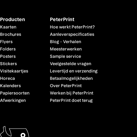
Producten
PeterPrint
Kaarten
Hoe werkt PeterPrint?
Brochures
Aanleverspecificaties
Flyers
Blog
-
Verhalen
Folders
Meesterwerken
Posters
Sample service
Stickers
Veelgestelde vragen
Visitekaartjes
Levertijd en verzending
Horeca
Betaalmogelijkheden
Kalenders
Over PeterPrint
Papiersoorten
Werken bij PeterPrint
Afwerkingen
PeterPrint doet terug