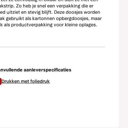
akstrip. Zo heb je snel een verpakking die er
ed uitziet en stevig blijft. Deze doosjes worden
Enkelzijdig foliedruk zilver (SHD)
ak gebruikt als kartonnen opbergdoosjes, maar
k als productverpakking voor kleine oplages.
Enkelzijdig foliedruk zwart (SHD)
nvullende aanleverspecificaties
Drukken met foliedruk
 effect op je drukwerk. Met onze SHD-techniek (Smart
trakker en gedetailleerder aangebracht; ideaal voor