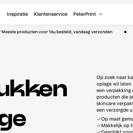
Inspiratie
Klantenservice
PeterPrint
Meeste producten voor 16u besteld, vandaag verzonden
Op zoek naar ka
rukken
oplage wil late
een verpakking d
producten die je
skincare verpak
age
een verzorgde ui
Op maat gema
Makkelijk op t
Geschikt voor