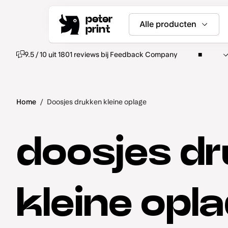
peter
Alle producten
print
9.5 / 10 uit 1801 reviews bij Feedback Company
Home
/
Doosjes drukken kleine oplage
doosjes d
kleine opl