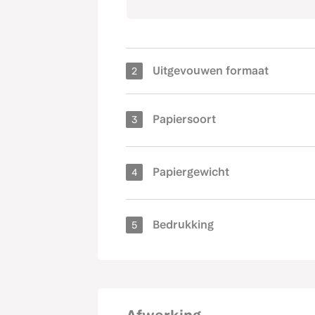
BioPuur
Bloese
Freelife Kendo
HVO Off
290 grams
Kraftpapier
MC glan
Toon 11 extra papiersoorten
320 grams
Dubbelzijdig fullcolour
Dub