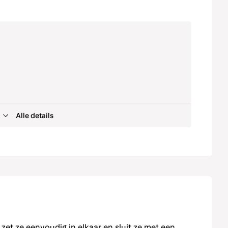
Enkelzijdig foliedruk holografisch confetti
etti
(SHD)
Enkelzijdig foliedruk oceaan blauw (SHD)
Alle details
Enkelzijdig foliedruk rood (SHD)
Enkelzijdig foliedruk roségoud (SHD)
 zet ze eenvoudig in elkaar en sluit ze met een