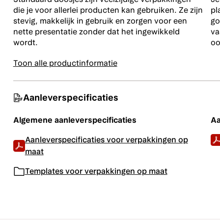
die je voor allerlei producten kan gebruiken. Ze zijn
pl
stevig, makkelijk in gebruik en zorgen voor een
go
Enkelzijdig foliedruk zilver
nette presentatie zonder dat het ingewikkeld
va
wordt.
oo
Toon alle productinformatie
Enkelzijdig foliedruk zwart
Aanleverspecificaties
Algemene aanleverspecificaties
Aa
Geen foliedruk
Aanleverspecificaties voor verpakkingen op
maat
Templates voor verpakkingen op maat
Foliedruk zorgt voor een schitterend
High Definition) wordt foliedruk nóg s
fijne lijnen en kleine vormen.