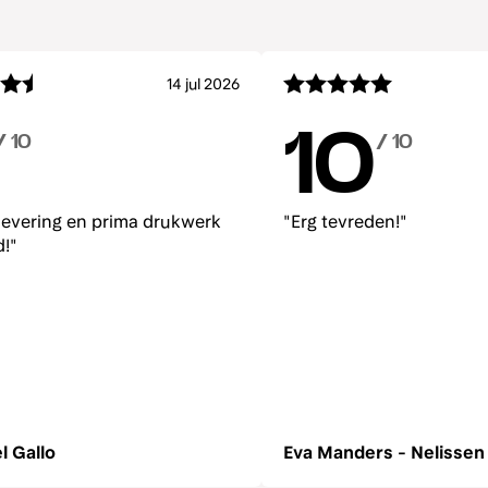
14 jul 2026
10
/ 10
/ 10
 levering en prima drukwerk
"Erg tevreden!"
d!"
l Gallo
Eva Manders - Nelissen