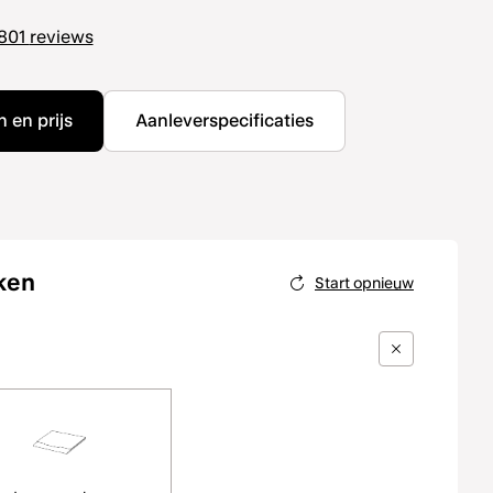
801
reviews
 en prijs
Aanleverspecificaties
ken
Start opnieuw