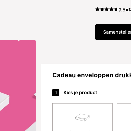
9.5
■
1
Samenstellen
Cadeau enveloppen druk