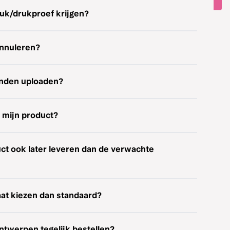
ruk/drukproef krijgen?
annuleren?
anden uploaden?
r mijn product?
uct ook later leveren dan de verwachte
aat kiezen dan standaard?
ntwerpen tegelijk bestellen?