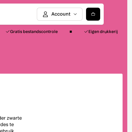
Gratis bestandscontrole
Eigen drukkerij
der zwarte
rdes te
gebruik