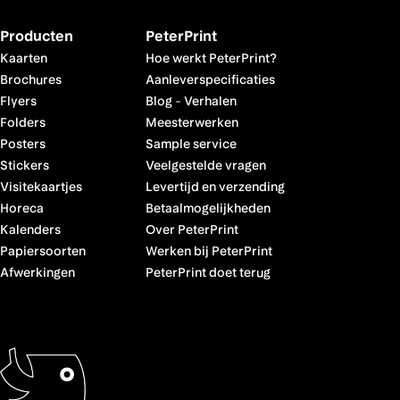
Producten
PeterPrint
Kaarten
Hoe werkt PeterPrint?
Brochures
Aanleverspecificaties
Flyers
Blog
-
Verhalen
Folders
Meesterwerken
Posters
Sample service
Stickers
Veelgestelde vragen
Visitekaartjes
Levertijd en verzending
Horeca
Betaalmogelijkheden
Kalenders
Over PeterPrint
Papiersoorten
Werken bij PeterPrint
Afwerkingen
PeterPrint doet terug