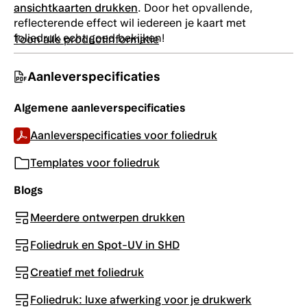
ansichtkaarten drukken
. Door het opvallende,
reflecterende effect wil iedereen je kaart met
foliedruk echt goed bekijken!
Toon alle productinformatie
Aanleverspecificaties
Algemene aanleverspecificaties
Aanleverspecificaties voor foliedruk
Templates voor foliedruk
Blogs
Meerdere ontwerpen drukken
Foliedruk en Spot-UV in SHD
Creatief met foliedruk
Foliedruk: luxe afwerking voor je drukwerk