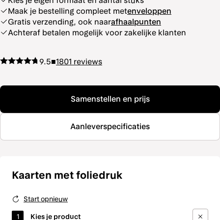
Kies je eigen formaat en aantal stuks
Maak je bestelling compleet met
enveloppen
Gratis verzending, ook naar
afhaalpunten
Achteraf betalen mogelijk voor zakelijke klanten
9.5
■
1801
reviews
Samenstellen en prijs
Aanleverspecificaties
Kaarten met foliedruk
Start opnieuw