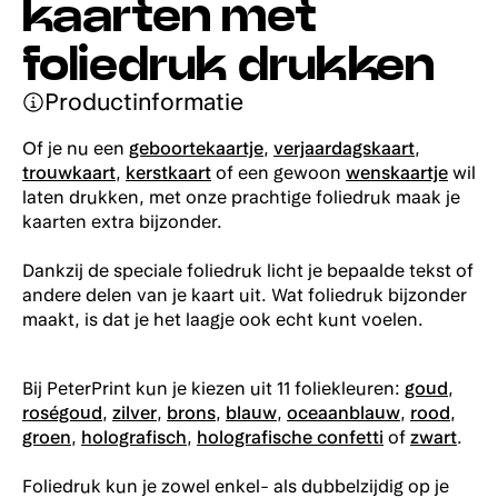
kaarten met
foliedruk drukken
Productinformatie
Of je nu een
geboortekaartje
,
verjaardagskaart
,
trouwkaart
,
kerstkaart
of een gewoon
wenskaartje
wil
laten drukken, met onze prachtige foliedruk maak je
kaarten extra bijzonder.
Dankzij de speciale foliedruk licht je bepaalde tekst of
andere delen van je kaart uit. Wat foliedruk bijzonder
maakt, is dat je het laagje ook echt kunt voelen.
Bij PeterPrint kun je kiezen uit 11 foliekleuren:
goud
,
roségoud
,
zilver
,
brons
,
blauw
,
oceaanblauw
,
rood
,
groen
,
holografisch
,
holografische confetti
of
zwart
.
Foliedruk kun je zowel enkel- als dubbelzijdig op je