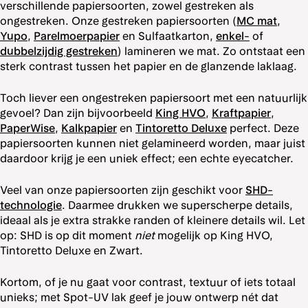
verschillende papiersoorten, zowel gestreken als
ongestreken. Onze gestreken papiersoorten (
MC mat
,
Yupo
,
Parelmoerpapier
en Sulfaatkarton,
enkel-
of
dubbelzijdig gestreken
) lamineren we mat. Zo ontstaat een
sterk contrast tussen het papier en de glanzende laklaag.
Toch liever een ongestreken papiersoort met een natuurlijk
gevoel? Dan zijn bijvoorbeeld
King HVO
,
Kraftpapier
,
PaperWise
,
Kalkpapier
en
Tintoretto Deluxe
perfect. Deze
papiersoorten kunnen niet gelamineerd worden, maar juist
daardoor krijg je een uniek effect; een echte eyecatcher.
Veel van onze papiersoorten zijn geschikt voor
SHD-
technologie
. Daarmee drukken we superscherpe details,
ideaal als je extra strakke randen of kleinere details wil. Let
op: SHD is op dit moment
niet
mogelijk op King HVO,
Tintoretto Deluxe en Zwart.
Kortom, of je nu gaat voor contrast, textuur of iets totaal
unieks; met Spot-UV lak geef je jouw ontwerp nét dat