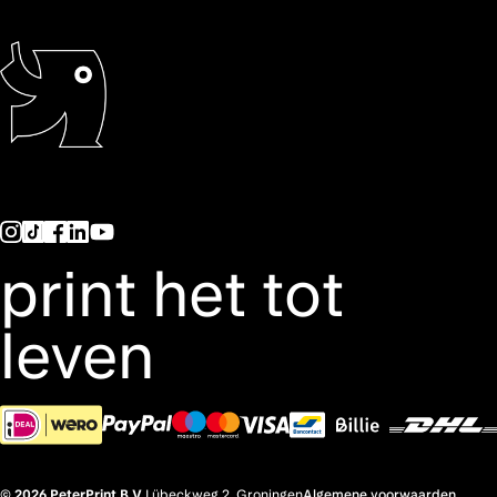
print het tot
leven
© 2026 PeterPrint B.V.
Lübeckweg 2, Groningen
Algemene voorwaarden