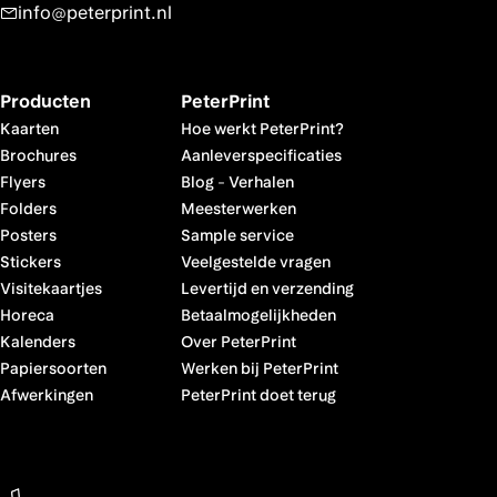
info@peterprint.nl
Producten
PeterPrint
Kaarten
Hoe werkt PeterPrint?
Brochures
Aanleverspecificaties
Flyers
Blog
-
Verhalen
Folders
Meesterwerken
Posters
Sample service
Stickers
Veelgestelde vragen
Visitekaartjes
Levertijd en verzending
Horeca
Betaalmogelijkheden
Kalenders
Over PeterPrint
Papiersoorten
Werken bij PeterPrint
Afwerkingen
PeterPrint doet terug