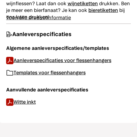
wijnflessen? Laat dan ook
wijnetiketten
drukken. Ben
je meer een bierfanaat? Je kan ook
bieretiketten
bij
ons laten drukken!
Toon alle productinformatie
Aanleverspecificaties
Algemene aanleverspecificaties/templates
Aanleverspecificaties voor flessenhangers
Templates voor flessenhangers
Aanvullende aanleverspecificaties
Witte inkt