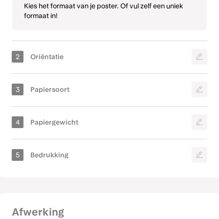
Kies het formaat van je poster. Of vul zelf een uniek
formaat in!
Staand
Liggend
BioPuur
King HVO
King HVO (Ongestreken papier)
Kraftpapier
Vierkant
200 grams
250 grams
Meest gekozen
MC mat
PaperWise
Is je poster staand, liggend of vierkant ontworpen?
Parelmoerpapier
Polare
290 grams
295 grams
Afwerking
Dubbelzijdig fullcolour
Dubbelzijdig fullcolour