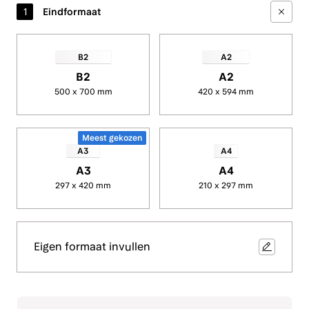
Posters met
foliedruk
B2
A2
500 x 700 mm
420 x 594 mm
Meest gekozen
A3
A4
297 x 420 mm
210 x 297 mm
Eigen formaat invullen