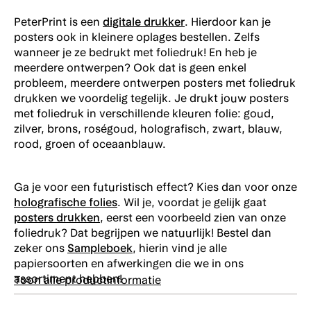
foliedruk
foliedruk
foliedruk
PeterPrint is een
digitale drukker
. Hierdoor kan je
brons
brons (SHD)
goud
posters ook in kleinere oplages bestellen. Zelfs
wanneer je ze bedrukt met foliedruk! En heb je
meerdere ontwerpen? Ook dat is geen enkel
Enkelzijdig
Enkelzijdig
Enkelzijdig
probleem, meerdere ontwerpen posters met foliedruk
foliedruk
foliedruk
foliedruk
drukken we voordelig tegelijk. Je drukt jouw posters
goud (SHD)
groen
groen (SHD)
met foliedruk in verschillende kleuren folie: goud,
zilver, brons, roségoud, holografisch, zwart, blauw,
rood, groen of oceaanblauw.
Enkelzijdig
Enkelzijdig
Enkelzijdig
foliedruk
foliedruk
foliedruk
Ga je voor een futuristisch effect? Kies dan voor onze
holografisch
holografisch
holografisch
holografische folies
. Wil je, voordat je gelijk gaat
(SHD)
confetti
posters drukken
, eerst een voorbeeld zien van onze
foliedruk? Dat begrijpen we natuurlijk! Bestel dan
zeker ons
Sampleboek
, hierin vind je alle
Enkelzijdig
papiersoorten en afwerkingen die we in ons
Enkelzijdig
Enkelzijdig
foliedruk
assortiment hebben!
Toon alle productinformatie
foliedruk
foliedruk
holografisch
oceaan
oceaan
confetti
blauw
blauw (SHD)