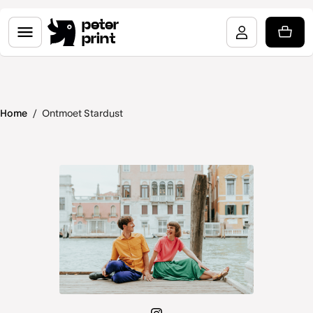
peter
print
Home
/
Ontmoet Stardust