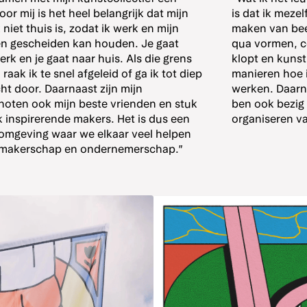
oor mij is het heel belangrijk dat mijn
is dat ik mezel
niet thuis is, zodat ik werk en mijn
maken van bee
en gescheiden kan houden. Je gaat
qua vormen, c
erk en je gaat naar huis. Als die grens
klopt en kunst
, raak ik te snel afgeleid of ga ik tot diep
manieren hoe 
ht door. Daarnaast zijn mijn
werken. Daarnaa
enoten ook mijn beste vrienden en stuk
ben ook bezig
k inspirerende makers. Het is dus een
organiseren v
e omgeving waar we elkaar veel helpen
 makerschap en ondernemerschap.”