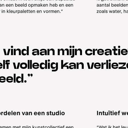
an een beeld opmaken heb en een
aantal beelden 
 in kleurpaletten en vormen.”
zoals water, h
 vind aan mijn creati
lf volledig kan verlie
eeld.”
rdelen van een studio
Intuïtief 
samen met mijn kunstcollectief een
“Wat ik het le