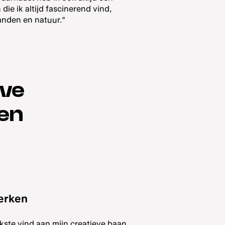
die ik altijd fascinerend vind,
anden en natuur.”
eve
zen
werken
ukste vind aan mijn creatieve baan