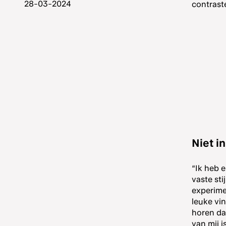
contrast
Niet i
“Ik heb e
vaste sti
experime
leuke vin
horen da
van mij i