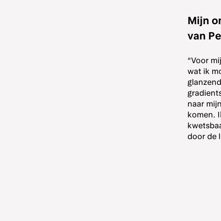
Mijn 
van Pe
“Voor mi
wat ik mo
glanzend)
gradient
naar mijn
komen. I
kwetsbaa
door de l