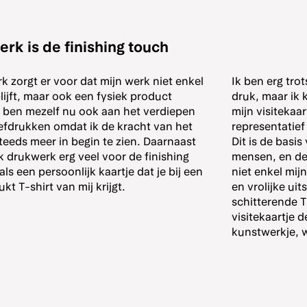
rk is de finishing touch
k zorgt er voor dat mijn werk niet enkel
Ik ben erg trots
blijft, maar ook een fysiek product
druk, maar ik k
k ben mezelf nu ook aan het verdiepen
mijn visitekaar
eefdrukken omdat ik de kracht van het
representatief
teeds meer in begin te zien. Daarnaast
Dit is de basi
k drukwerk erg veel voor de finishing
mensen, en de 
ls een persoonlijk kaartje dat je bij een
niet enkel mij
kt T-shirt van mij krijgt.
en vrolijke uit
schitterende T
visitekaartje 
kunstwerkje, 