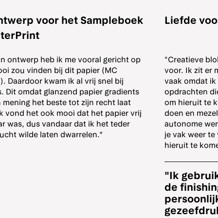
ontwerp voor het Sampleboek
Liefde voo
terPrint
jn ontwerp heb ik me vooral gericht op
"Creatieve bl
oi zou vinden bij dit papier (MC
voor. Ik zit er
. Daardoor kwam ik al vrij snel bij
vaak omdat ik 
s. Dit omdat glanzend papier gradients
opdrachten die
 mening het beste tot zijn recht laat
om hieruit te k
k vond het ook mooi dat het papier vrij
doen en mezelf
r was, dus vandaar dat ik het teder
autonome werk
ucht wilde laten dwarrelen.”
je vak weer te
hieruit te kom
"Ik gebrui
de finishi
persoonlijk
gezeefdrukt