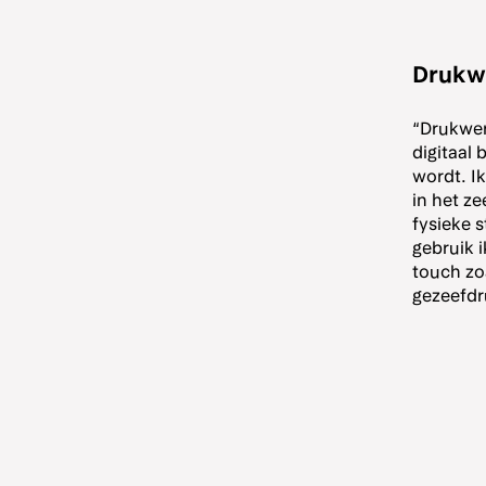
Drukwe
“Drukwer
digitaal 
wordt. I
in het z
fysieke s
gebruik i
touch zoa
gezeefdru