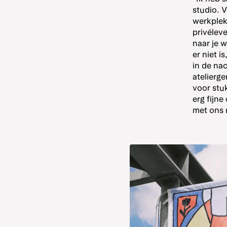
studio. V
werkplek 
privélev
naar je w
er niet is
in de nac
atelierg
voor stu
erg fijn
met ons