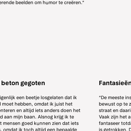
erende beelden om humor te creëren.”
n beton gegoten
Fantasieën
igenlijk een beetje losgelaten dat ik
“De meeste ins
jl moet hebben, omdat ik juist het
bewust op te z
nteren en altijd iets anders doen het
straat en daar
d aan mijn baan. Alsnog krijg ik te
Vaak zijn het 
t mensen goed kunnen zien dat iets
fantaseer totd
s, omdat ik toch altijd een bepaalde
is getrokken. 