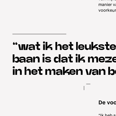
manier v
voorkeur
“wat ik het leukste
baan is dat ik meze
in het maken van b
De voo
“Ik heb 